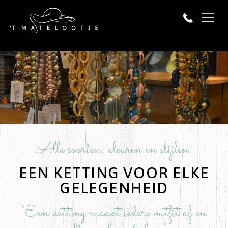
Alle soorten, kleuren en stijlen:
EEN KETTING VOOR ELKE
GELEGENHEID
"Een ketting maakt iedere outfit af en