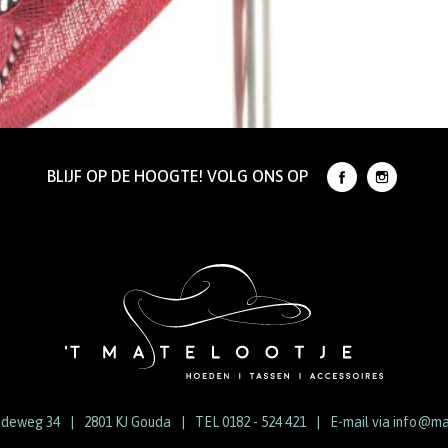
BLIJF OP DE HOOGTE! VOLG ONS OP
ndeweg 34
2801 KJ Gouda
TEL 0182 - 524 421
E-mail via
info@mat